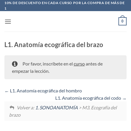
Saltar
10% DE DESCUENTO EN CADA CURSO POR LA COMPRA DE MÁS DE
1
al
contenido
0
L1. Anatomía ecográfica del brazo
Por favor, inscríbete en el
curso
antes de
empezar la lección.
L1. Anatomía ecográfica del hombro
L1. Anatomía ecográfica del codo
Volver a:
1. SONOANATOMÍA
> M3. Ecografía del
brazo