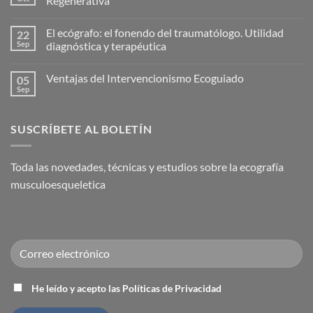
Regenerativa
Hidrodilatación:
Una
No
solución
hay
El ecógrafo: el fonendo del traumatólogo. Utilidad
22
eficaz
comentarios
para
en
Sep
diagnóstica y terapéutica
la
Nace
Capsulitis
la
No
Adhesiva
Academia
hay
Ventajas del Intervencionismo Ecoguiado
05
(Hombro
Española
comentarios
Congelado)
de
en
Sep
No
Medicina
El
hay
Regenerativa
ecógrafo:
comentarios
el
en
fonendo
SUSCRÍBETE AL BOLETÍN
Ventajas
del
del
traumatólogo.
Intervencionismo
Utilidad
Ecoguiado
diagnóstica
Toda las novedades, técnicas y estudios sobre la ecografía
y
terapéutica
musculoesqueletica
He leído y acepto las Políticas de Privacidad