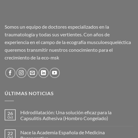
Somos un equipo de doctores especializados en la
traumatología y todas sus vertientes. Con años de
experiencia en el campo de la ecografía musculoesqueléctica
queremos transmitir nuestros conocimiento para el
crecimiento de la eco-msk
ÚLTIMAS NOTICIAS
Hidrodilatación: Una solución eficaz para la
26
Oct
Capsulitis Adhesiva (Hombro Congelado)
No
hay
Nace la Academia Española de Medicina
22
comentarios
en
Oct