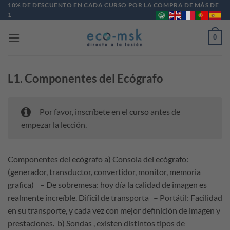
Saltar
10% DE DESCUENTO EN CADA CURSO POR LA COMPRA DE MÁS DE
1
al
contenido
0
L1. Componentes del Ecógrafo
Por favor, inscríbete en el
curso
antes de
empezar la lección.
Componentes del ecógrafo a) Consola del ecógrafo:
(generador, transductor, convertidor, monitor, memoria
grafica) – De sobremesa: hoy día la calidad de imagen es
realmente increíble. Difícil de transporta – Portátil: Facilidad
en su transporte, y cada vez con mejor definición de imagen y
prestaciones. b) Sondas , existen distintos tipos de