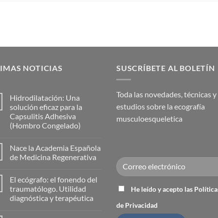
IMAS NOTICIAS
SUSCRÍBETE AL BOLETÍN
Toda las novedades, técnicas y
Hidrodilatación: Una
estudios sobre la ecografía
solución eficaz para la
Capsulitis Adhesiva
musculoesqueletica
(Hombro Congelado)
No
hay
Nace la Academia Española
comentarios
en
de Medicina Regenerativa
Hidrodilatación:
Una
No
solución
hay
El ecógrafo: el fonendo del
eficaz
comentarios
para
en
traumatólogo. Utilidad
He leído y acepto las Política
la
Nace
diagnóstica y terapéutica
Capsulitis
la
de Privacidad
Adhesiva
Academia
No
(Hombro
Española
hay
Congelado)
de