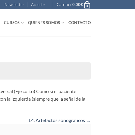
Newsletter
Acceder
Carrito /
0,00
€
0
CURSOS
QUIENES SOMOS
CONTACTO
sversal (Eje corto) Como si el paciente
n la izquierda (siempre que la señal de la
L4. Artefactos sonográficos