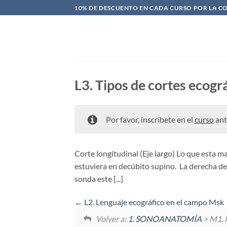
Saltar
10% DE DESCUENTO EN CADA CURSO POR LA C
al
contenido
L3. Tipos de cortes ecogr
Por favor, inscríbete en el
curso
ant
Corte longitudinal (Eje largo) Lo que esta ma
estuviera en decúbito supino. La derecha de 
sonda este [...]
L2. Lenguaje ecográfico en el campo Msk
Volver a:
1. SONOANATOMÍA
> M1. 