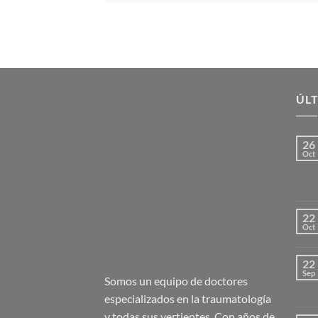
ÚLT
26
Oct
22
Oct
22
Sep
Somos un equipo de doctores
especializados en la traumatología
y todas sus vertientes. Con años de