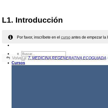
L1. Introducción
Por favor, inscríbete en el
curso
antes de empezar la l
Buscar
por:
Volver a:
7. MEDICINA REGENERATIVA ECOGUIADA
>
Cursos