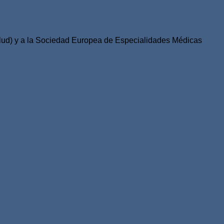
terapéutica
ud) y a la Sociedad Europea de Especialidades Médicas