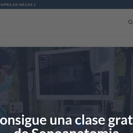
OMPRA DE MÁS DE 1
 Biológicas en Miembro Inferior
es de empezar la lección.
Miembro Superior
IVA ECOGUIADA
> M6. Protocolo de Terapias Biológicas en Miem
onsigue una clase grat