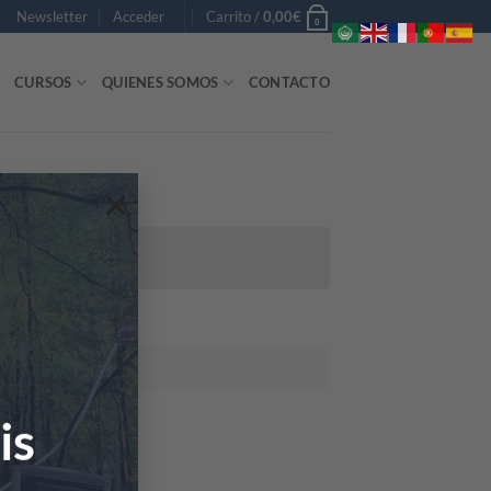
Newsletter
Acceder
Carrito /
0,00
€
0
CURSOS
QUIENES SOMOS
CONTACTO
×
bro Inferior
is