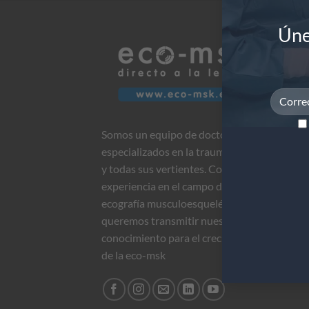
Úne
ÚLT
26
Oct
Somos un equipo de doctores
22
especializados en la traumatología
Oct
y todas sus vertientes. Con años de
experiencia en el campo de la
22
Sep
ecografía musculoesqueléctica
queremos transmitir nuestros
conocimiento para el crecimiento
05
de la eco-msk
Sep