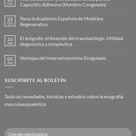
Oct
Capsulitis Adhesiva (Hombro Congelado)
No
hay
Nace la Academia Española de Medicina
22
comentarios
en
Oct
Regenerativa
Hidrodilatación:
Una
No
solución
hay
El ecógrafo: el fonendo del traumatólogo. Utilidad
22
eficaz
comentarios
para
en
Sep
diagnóstica y terapéutica
la
Nace
Capsulitis
la
No
Adhesiva
Academia
hay
Ventajas del Intervencionismo Ecoguiado
05
(Hombro
Española
comentarios
Congelado)
de
en
Sep
No
Medicina
El
hay
Regenerativa
ecógrafo:
comentarios
el
en
fonendo
SUSCRÍBETE AL BOLETÍN
Ventajas
del
del
traumatólogo.
Intervencionismo
Utilidad
Ecoguiado
diagnóstica
Toda las novedades, técnicas y estudios sobre la ecografía
y
terapéutica
musculoesqueletica