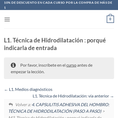
Saltar
10% DE DESCUENTO EN CADA CURSO POR LA COMPRA DE MÁS DE
1
al
contenido
0
L1. Técnica de Hidrodilatación : porqué
indicarla de entrada
Por favor, inscríbete en el
curso
antes de
empezar la lección.
L1. Medios diagnósticos
L1. Técnica de Hidrodilatación: vía anterior
Volver a:
4. CAPSULITIS ADHESIVA DEL HOMBRO:
TÉCNICA DE HIDRODILATACIÓN (PASO A PASO)
>
M3. Técnica de Hidrodilatación : porqué indicarla de