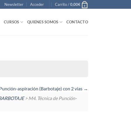
Newsletter
Acceder
Carrito /
0,00
€
0
CURSOS
QUIENES SOMOS
CONTACTO
 Punción-aspiración (Barbotaje) con 2 vias
 BARBOTAJE
> M4. Técnica de Punción-