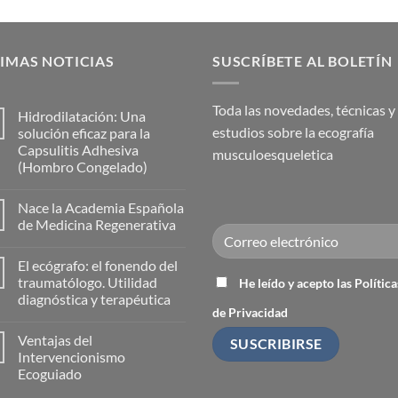
IMAS NOTICIAS
SUSCRÍBETE AL BOLETÍN
Toda las novedades, técnicas y
Hidrodilatación: Una
estudios sobre la ecografía
solución eficaz para la
Capsulitis Adhesiva
musculoesqueletica
(Hombro Congelado)
No
hay
Nace la Academia Española
comentarios
en
de Medicina Regenerativa
Hidrodilatación:
Una
No
solución
hay
El ecógrafo: el fonendo del
eficaz
comentarios
para
en
traumatólogo. Utilidad
He leído y acepto las Política
la
Nace
diagnóstica y terapéutica
Capsulitis
la
de Privacidad
Adhesiva
Academia
No
(Hombro
Española
hay
Congelado)
de
Ventajas del
comentarios
Medicina
en
Intervencionismo
Regenerativa
El
Ecoguiado
ecógrafo:
el
No
fonendo