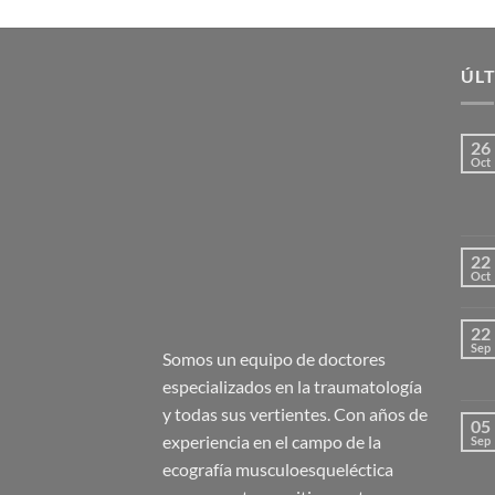
ÚLT
26
Oct
22
Oct
22
Sep
Somos un equipo de doctores
especializados en la traumatología
y todas sus vertientes. Con años de
05
experiencia en el campo de la
Sep
ecografía musculoesqueléctica