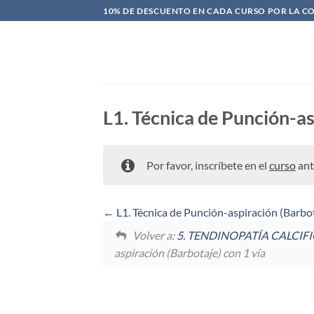
Saltar
10% DE DESCUENTO EN CADA CURSO POR LA C
al
contenido
L1. Técnica de Punción-as
Por favor, inscríbete en el
curso
ant
L1. Técnica de Punción-aspiración (Barbot
Volver a:
5. TENDINOPATÍA CALCI
aspiración (Barbotaje) con 1 vía