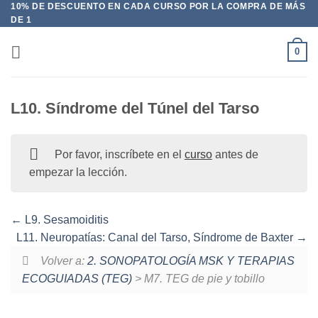
10% DE DESCUENTO EN CADA CURSO POR LA COMPRA DE MÁS
Saltar
DE 1
al
contenido
0
L10. Síndrome del Túnel del Tarso
Por favor, inscríbete en el
curso
antes de
empezar la lección.
L9. Sesamoiditis
L11. Neuropatías: Canal del Tarso, Síndrome de Baxter
Volver a:
2. SONOPATOLOGÍA MSK Y TERAPIAS
ECOGUIADAS (TEG)
> M7. TEG de pie y tobillo