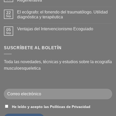
Regenerativa
Hidrodilatación:
Una
No
solución
hay
El ecógrafo: el fonendo del traumatólogo. Utilidad
eficaz
22
comentarios
para
en
Sep
diagnóstica y terapéutica
la
Nace
Capsulitis
la
No
Adhesiva
Academia
hay
Ventajas del Intervencionismo Ecoguiado
(Hombro
Española
05
comentarios
Congelado)
de
en
Sep
No
Medicina
El
hay
Regenerativa
ecógrafo:
comentarios
el
en
fonendo
SUSCRÍBETE AL BOLETÍN
Ventajas
del
del
traumatólogo.
Intervencionismo
Utilidad
Ecoguiado
diagnóstica
Toda las novedades, técnicas y estudios sobre la ecografía
y
terapéutica
musculoesqueletica
He leído y acepto las Políticas de Privacidad