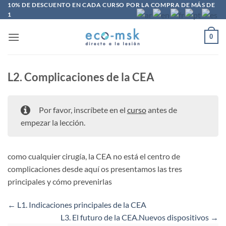
Saltar
10% DE DESCUENTO EN CADA CURSO POR LA COMPRA DE MÁS DE
1
al
contenido
0
L2. Complicaciones de la CEA
Por favor, inscríbete en el
curso
antes de
empezar la lección.
como cualquier cirugía, la CEA no está el centro de
complicaciones desde aquí os presentamos las tres
principales y cómo prevenirlas
L1. Indicaciones principales de la CEA
L3. El futuro de la CEA.Nuevos dispositivos