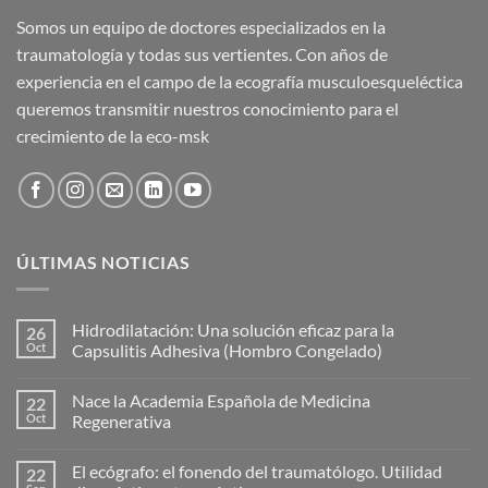
Somos un equipo de doctores especializados en la
traumatología y todas sus vertientes. Con años de
experiencia en el campo de la ecografía musculoesqueléctica
queremos transmitir nuestros conocimiento para el
crecimiento de la eco-msk
ÚLTIMAS NOTICIAS
Hidrodilatación: Una solución eficaz para la
26
Oct
Capsulitis Adhesiva (Hombro Congelado)
No
hay
Nace la Academia Española de Medicina
22
comentarios
en
Oct
Regenerativa
Hidrodilatación:
Una
No
solución
hay
El ecógrafo: el fonendo del traumatólogo. Utilidad
22
eficaz
comentarios
para
en