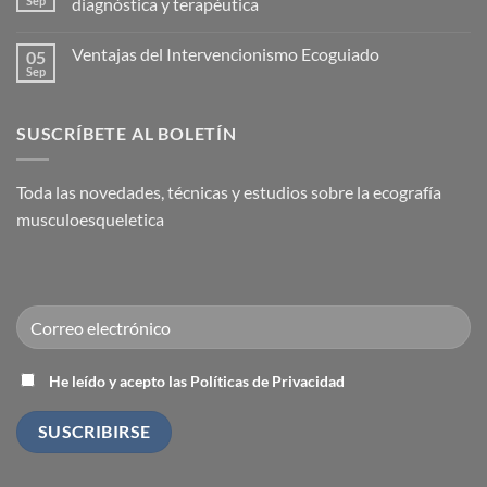
Sep
diagnóstica y terapéutica
la
Nace
Capsulitis
la
No
Adhesiva
Academia
hay
Ventajas del Intervencionismo Ecoguiado
05
(Hombro
Española
comentarios
Congelado)
de
en
Sep
No
Medicina
El
hay
Regenerativa
ecógrafo:
comentarios
el
en
fonendo
SUSCRÍBETE AL BOLETÍN
Ventajas
del
del
traumatólogo.
Intervencionismo
Utilidad
Ecoguiado
diagnóstica
Toda las novedades, técnicas y estudios sobre la ecografía
y
terapéutica
musculoesqueletica
He leído y acepto las Políticas de Privacidad