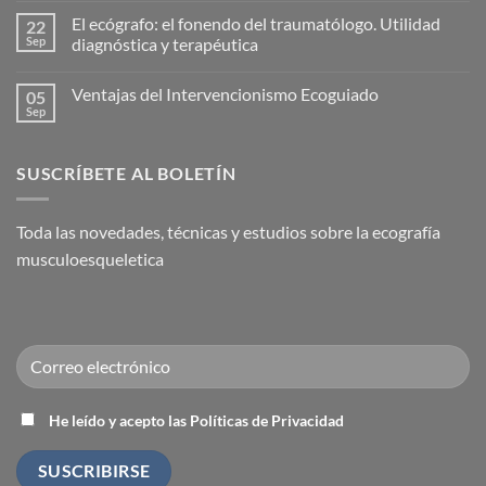
solución
hay
El ecógrafo: el fonendo del traumatólogo. Utilidad
22
eficaz
comentarios
para
en
Sep
diagnóstica y terapéutica
la
Nace
Capsulitis
la
No
Adhesiva
Academia
hay
Ventajas del Intervencionismo Ecoguiado
05
(Hombro
Española
comentarios
Congelado)
de
en
Sep
No
Medicina
El
hay
Regenerativa
ecógrafo:
comentarios
el
en
fonendo
SUSCRÍBETE AL BOLETÍN
Ventajas
del
del
traumatólogo.
Intervencionismo
Utilidad
Ecoguiado
diagnóstica
Toda las novedades, técnicas y estudios sobre la ecografía
y
terapéutica
musculoesqueletica
He leído y acepto las Políticas de Privacidad