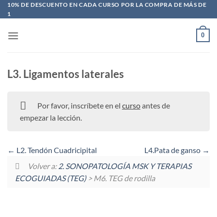
Saltar
10% DE DESCUENTO EN CADA CURSO POR LA COMPRA DE MÁS DE
1
al
contenido
0
L3. Ligamentos laterales
Por favor, inscríbete en el
curso
antes de
empezar la lección.
L2. Tendón Cuadricipital
L4.Pata de ganso
Volver a:
2. SONOPATOLOGÍA MSK Y TERAPIAS
ECOGUIADAS (TEG)
> M6. TEG de rodilla