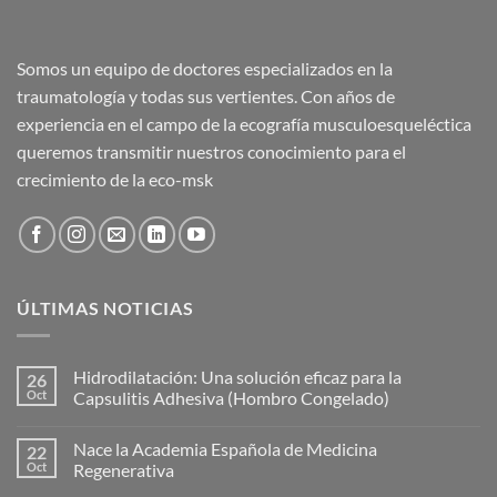
Somos un equipo de doctores especializados en la
traumatología y todas sus vertientes. Con años de
experiencia en el campo de la ecografía musculoesqueléctica
queremos transmitir nuestros conocimiento para el
crecimiento de la eco-msk
ÚLTIMAS NOTICIAS
Hidrodilatación: Una solución eficaz para la
26
Oct
Capsulitis Adhesiva (Hombro Congelado)
No
hay
Nace la Academia Española de Medicina
22
comentarios
en
Oct
Regenerativa
Hidrodilatación:
Una
No