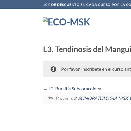
Saltar
10% DE DESCUENTO EN CADA CURSO POR LA C
al
contenido
L3. Tendinosis del Mangu
Por favor, inscríbete en el
curso
ant
L2. Bursitis Subcoracoidea
Volver a:
2. SONOPATOLOGÍA MSK Y