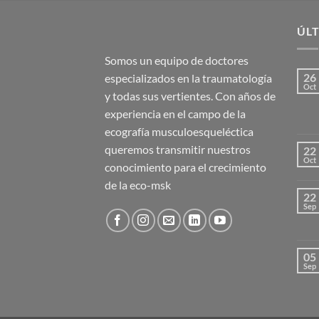
ÚLT
Somos un equipo de doctores
26
especializados en la traumatología
Oct
y todas sus vertientes. Con años de
experiencia en el campo de la
ecografía musculoesqueléctica
queremos transmitir nuestros
22
Oct
conocimiento para el crecimiento
de la eco-msk
22
Sep
05
Sep