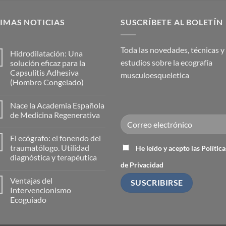
IMAS NOTICIAS
SUSCRÍBETE AL BOLETÍN
Toda las novedades, técnicas y
Hidrodilatación: Una
estudios sobre la ecografía
solución eficaz para la
Capsulitis Adhesiva
musculoesqueletica
(Hombro Congelado)
No
hay
Nace la Academia Española
comentarios
en
de Medicina Regenerativa
Hidrodilatación:
Una
No
solución
hay
El ecógrafo: el fonendo del
eficaz
comentarios
para
en
traumatólogo. Utilidad
He leído y acepto las Política
la
Nace
diagnóstica y terapéutica
Capsulitis
la
de Privacidad
Adhesiva
Academia
No
(Hombro
Española
hay
Congelado)
de
Ventajas del
comentarios
Medicina
en
Intervencionismo
Regenerativa
El
Ecoguiado
ecógrafo:
el
No
fonendo
hay
del
comentarios