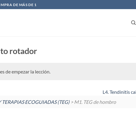
OMPRA DE MÁS DE 1
ito rotador
es de empezar la lección.
L4. Tendinitis c
 TERAPIAS ECOGUIADAS (TEG)
> M1. TEG de hombro