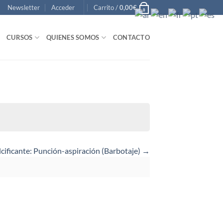
Newsletter
Acceder
Carrito /
0,00
€
0
CURSOS
QUIENES SOMOS
CONTACTO
alcificante: Punción-aspiración (Barbotaje)