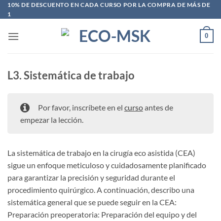
Saltar
10% DE DESCUENTO EN CADA CURSO POR LA COMPRA DE MÁS DE
1
al
contenido
0
L3. Sistemática de trabajo
Por favor, inscríbete en el
curso
antes de
empezar la lección.
La sistemática de trabajo en la cirugía eco asistida (CEA)
sigue un enfoque meticuloso y cuidadosamente planificado
para garantizar la precisión y seguridad durante el
procedimiento quirúrgico. A continuación, describo una
sistemática general que se puede seguir en la CEA:
Preparación preoperatoria: Preparación del equipo y del