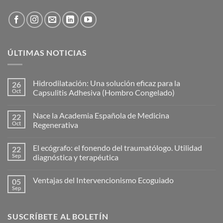
ÚLTIMAS NOTICIAS
Hidrodilatación: Una solución eficaz para la
26
Oct
Capsulitis Adhesiva (Hombro Congelado)
No
hay
Nace la Academia Española de Medicina
22
comentarios
en
Oct
Regenerativa
Hidrodilatación:
Una
No
solución
hay
El ecógrafo: el fonendo del traumatólogo. Utilidad
22
eficaz
comentarios
para
en
Sep
diagnóstica y terapéutica
la
Nace
Capsulitis
la
No
Adhesiva
Academia
hay
Ventajas del Intervencionismo Ecoguiado
05
(Hombro
Española
comentarios
Congelado)
de
en
Sep
No
Medicina
El
hay
Regenerativa
ecógrafo:
comentarios
el
en
fonendo
SUSCRÍBETE AL BOLETÍN
Ventajas
del
del