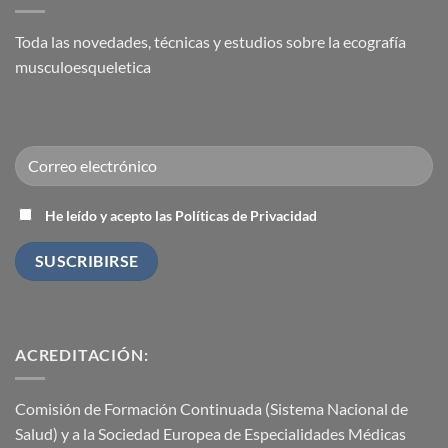
traumatólogo.
Intervencionismo
Utilidad
Ecoguiado
diagnóstica
Toda las novedades, técnicas y estudios sobre la ecografía
y
terapéutica
musculoesqueletica
He leído y acepto las Políticas de Privacidad
ACREDITACIÓN:
Comisión de Formación Continuada (Sistema Nacional de
Salud) y a la Sociedad Europea de Especialidades Médicas