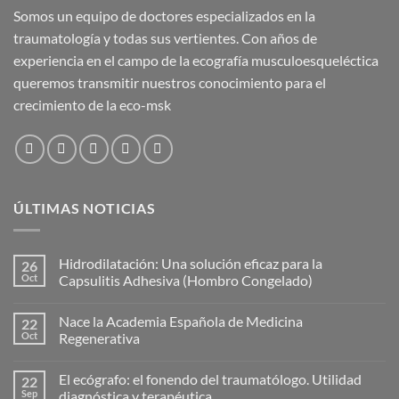
Somos un equipo de doctores especializados en la
traumatología y todas sus vertientes. Con años de
experiencia en el campo de la ecografía musculoesqueléctica
queremos transmitir nuestros conocimiento para el
crecimiento de la eco-msk
ÚLTIMAS NOTICIAS
Hidrodilatación: Una solución eficaz para la
26
Oct
Capsulitis Adhesiva (Hombro Congelado)
No
hay
Nace la Academia Española de Medicina
22
comentarios
en
Oct
Regenerativa
Hidrodilatación:
Una
No
solución
hay
El ecógrafo: el fonendo del traumatólogo. Utilidad
22
eficaz
comentarios
para
en
Sep
diagnóstica y terapéutica