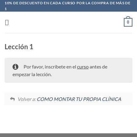
Saltar
10% DE DESCUENTO EN CADA CURSO POR LA COMPRA DE MÁS DE
1
al
contenido
0
Lección 1
Por favor, inscríbete en el
curso
antes de
empezar la lección.
Volver a:
COMO MONTAR TU PROPIA CLÍNICA