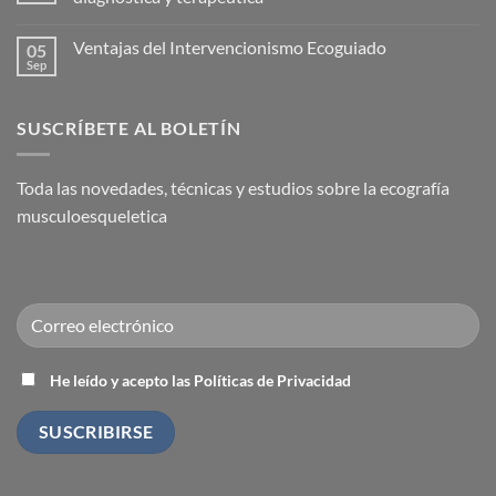
la
Nace
Capsulitis
la
No
Adhesiva
Academia
hay
Ventajas del Intervencionismo Ecoguiado
05
(Hombro
Española
comentarios
Congelado)
de
en
Sep
No
Medicina
El
hay
Regenerativa
ecógrafo:
comentarios
el
en
fonendo
SUSCRÍBETE AL BOLETÍN
Ventajas
del
del
traumatólogo.
Intervencionismo
Utilidad
Ecoguiado
diagnóstica
Toda las novedades, técnicas y estudios sobre la ecografía
y
terapéutica
musculoesqueletica
He leído y acepto las Políticas de Privacidad