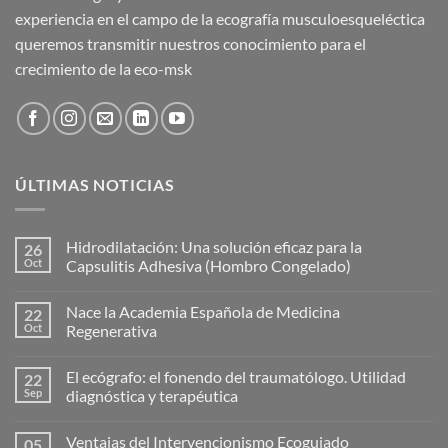
experiencia en el campo de la ecografía musculoesqueléctica
queremos transmitir nuestros conocimiento para el
crecimiento de la eco-msk
ÚLTIMAS NOTICIAS
Hidrodilatación: Una solución eficaz para la
26
Oct
Capsulitis Adhesiva (Hombro Congelado)
No
hay
Nace la Academia Española de Medicina
22
comentarios
en
Oct
Regenerativa
Hidrodilatación:
Una
No
solución
hay
El ecógrafo: el fonendo del traumatólogo. Utilidad
22
eficaz
comentarios
para
en
Sep
diagnóstica y terapéutica
la
Nace
Capsulitis
la
No
Adhesiva
Academia
hay
Ventajas del Intervencionismo Ecoguiado
05
(Hombro
Española
comentarios