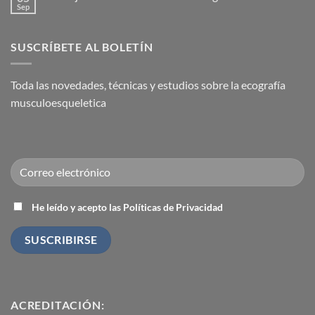
Congelado)
de
en
Sep
No
Medicina
El
hay
Regenerativa
ecógrafo:
comentarios
el
en
fonendo
SUSCRÍBETE AL BOLETÍN
Ventajas
del
del
traumatólogo.
Intervencionismo
Utilidad
Ecoguiado
diagnóstica
Toda las novedades, técnicas y estudios sobre la ecografía
y
terapéutica
musculoesqueletica
He leído y acepto las Políticas de Privacidad
ACREDITACIÓN: