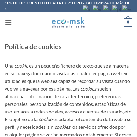
Saltar
10% DE DESCUENTO EN CADA CURSO POR LA COMPRA DE MÁS DE
1
al
contenido
0
Política de cookies
Una
cookie
es un pequeño fichero de texto que se almacena
en su navegador cuando visita casi cualquier página web. Su
utilidad es que la web sea capaz de recordar su visita cuando
vuelva a navegar por esa página. Las
cookies
suelen
almacenar información de carácter técnico, preferencias
personales, personalización de contenidos, estadísticas de
uso, enlaces a redes sociales, acceso a cuentas de usuario, etc.
El objetivo de la
cookie
es adaptar el contenido de la web a su
perfil y necesidades, sin
cookies
los servicios ofrecidos por
cualquier página se verían mermados notablemente. Si desea