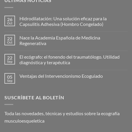
ÚLTIMAS NOTICIAS
Hidrodilatación: Una solución eficaz para la
26
Oct
Capsulitis Adhesiva (Hombro Congelado)
No
hay
Nace la Academia Española de Medicina
22
comentarios
en
Oct
Regenerativa
Hidrodilatación:
Una
No
solución
hay
El ecógrafo: el fonendo del traumatólogo. Utilidad
22
eficaz
comentarios
para
en
Sep
diagnóstica y terapéutica
la
Nace
Capsulitis
la
No
Adhesiva
Academia
hay
Ventajas del Intervencionismo Ecoguiado
05
(Hombro
Española
comentarios
Congelado)
de
en
Sep
No
Medicina
El
hay
Regenerativa
ecógrafo:
comentarios
el
en
fonendo
SUSCRÍBETE AL BOLETÍN
Ventajas
del
del
traumatólogo.
Intervencionismo
Utilidad
Ecoguiado
diagnóstica
Toda las novedades, técnicas y estudios sobre la ecografía
y
terapéutica
musculoesqueletica