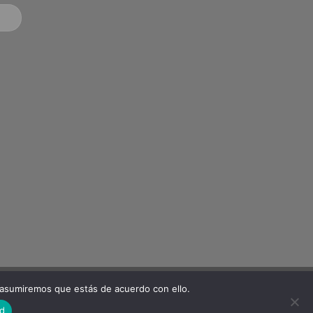
 asumiremos que estás de acuerdo con ello.
Visa
Stripe
MasterCard
ad