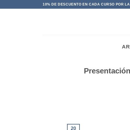
Saltar
10% DE DESCUENTO EN CADA CURSO POR LA
al
contenido
AR
Presentación
20