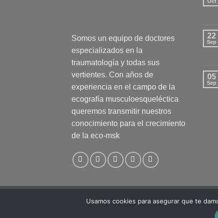
Oct
22
Somos un equipo de doctores
Sep
especializados en la
traumatología y todas sus
vertientes. Con años de
05
Sep
experiencia en el campo de la
ecografía musculoesqueléctica
queremos transmitir nuestros
conocimiento para el crecimiento
de la eco-msk
Aviso legal
Usamos cookies para asegurar que te damos
eco-msk Copyright 2026 ©