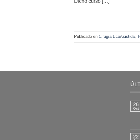
Dicho curso […]
Publicado en
Cirugía EcoAsistida
,
T
ÚLT
26
Oct
22