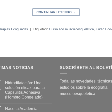
CONTINUAR LEYENDO
→
erapias Ecoguiadas
|
Etiquetado
Curso eco musculoesqueletica
,
Curso Eco
IMAS NOTICIAS
SUSCRÍBETE AL BOLET
Toda las novedades, técnicas
Hidrodilatación: Una
estudios sobre la ecografía
solución eficaz para la
Capsulitis Adhesiva
musculoesqueletica
(Hombro Congelado)
No
hay
Nace la Academia
comentarios
en