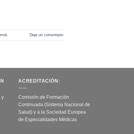
-msk
Deje un comentario
ÍN
ACREDITACIÓN:
 y
Comisión de Formación
Continuada (Sistema Nacional de
Salud) y a la Sociedad Europea
de Especialidades Médicas