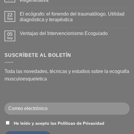
Regenerativa
Hidrodilatación:
Una
No
solución
hay
El ecógrafo: el fonendo del traumatólogo. Utilidad
eficaz
22
comentarios
para
en
Sep
diagnóstica y terapéutica
la
Nace
Capsulitis
la
No
Adhesiva
Academia
hay
Ventajas del Intervencionismo Ecoguiado
(Hombro
Española
05
comentarios
Congelado)
de
en
Sep
No
Medicina
El
hay
Regenerativa
ecógrafo:
comentarios
el
en
fonendo
SUSCRÍBETE AL BOLETÍN
Ventajas
del
del
traumatólogo.
Intervencionismo
Utilidad
Ecoguiado
diagnóstica
Toda las novedades, técnicas y estudios sobre la ecografía
y
terapéutica
musculoesqueletica
He leído y acepto las Políticas de Privacidad