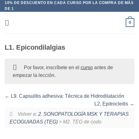
10% DE DESCUENTO EN CADA CURSO POR LA COMPRA DE MÁS
Saltar
DE 1
al
contenido
0
L1. Epicondilalgias
Por favor, inscríbete en el
curso
antes de
empezar la lección.
L9. Capsulitis adhesiva: Técnica de Hidrodilatación
L2. Epitrocleitis
Volver a:
2. SONOPATOLOGÍA MSK Y TERAPIAS
ECOGUIADAS (TEG)
> M2. TEG de codo