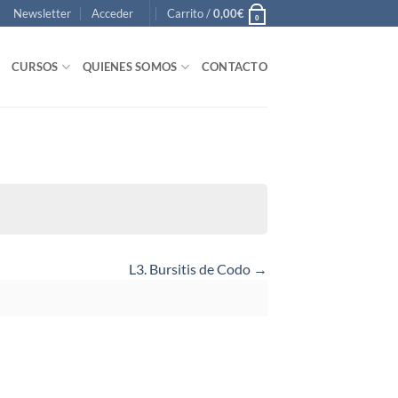
Newsletter
Acceder
Carrito /
0,00
€
0
CURSOS
QUIENES SOMOS
CONTACTO
L3. Bursitis de Codo