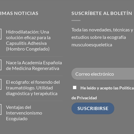
IMAS NOTICIAS
SUSCRÍBETE AL BOLETÍN
Toda las novedades, técnicas y
Hidrodilatación: Una
estudios sobre la ecografía
solución eficaz para la
Capsulitis Adhesiva
musculoesqueletica
(Hombro Congelado)
No
hay
Nace la Academia Española
comentarios
en
de Medicina Regenerativa
Hidrodilatación:
Una
No
solución
hay
El ecógrafo: el fonendo del
eficaz
comentarios
para
en
traumatólogo. Utilidad
He leído y acepto las Política
la
Nace
diagnóstica y terapéutica
Capsulitis
la
de Privacidad
Adhesiva
Academia
No
(Hombro
Española
hay
Congelado)
de
Ventajas del
comentarios
Medicina
en
Intervencionismo
Regenerativa
El
Ecoguiado
ecógrafo:
el
No
fonendo
hay
del
comentarios