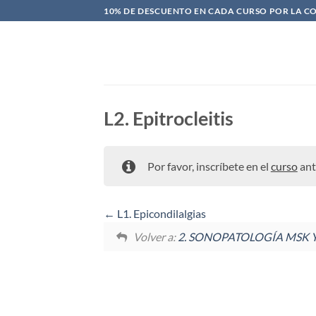
Saltar
10% DE DESCUENTO EN CADA CURSO POR LA C
al
contenido
L2. Epitrocleitis
Por favor, inscríbete en el
curso
ant
L1. Epicondilalgias
Volver a:
2. SONOPATOLOGÍA MSK Y