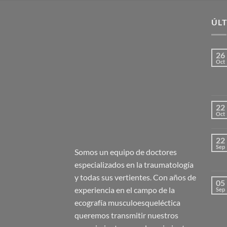
ÚLT
26
Oct
22
Oct
22
Sep
Somos un equipo de doctores
especializados en la traumatología
y todas sus vertientes. Con años de
05
experiencia en el campo de la
Sep
ecografía musculoesqueléctica
queremos transmitir nuestros