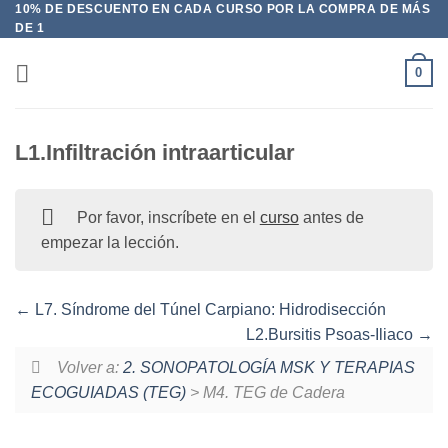
10% DE DESCUENTO EN CADA CURSO POR LA COMPRA DE MÁS
Saltar
DE 1
al
contenido
0
L1.Infiltración intraarticular
Por favor, inscríbete en el
curso
antes de
empezar la lección.
L7. Síndrome del Túnel Carpiano: Hidrodisección
L2.Bursitis Psoas-Iliaco
Volver a:
2. SONOPATOLOGÍA MSK Y TERAPIAS
ECOGUIADAS (TEG)
> M4. TEG de Cadera