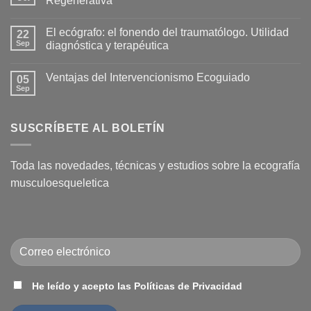
Regenerativa
Hidrodilatación:
Una
No
solución
hay
El ecógrafo: el fonendo del traumatólogo. Utilidad
eficaz
22
comentarios
para
en
Sep
diagnóstica y terapéutica
la
Nace
Capsulitis
la
No
Adhesiva
Academia
hay
Ventajas del Intervencionismo Ecoguiado
(Hombro
Española
05
comentarios
Congelado)
de
en
Sep
No
Medicina
El
hay
Regenerativa
ecógrafo:
comentarios
el
en
fonendo
SUSCRÍBETE AL BOLETÍN
Ventajas
del
del
traumatólogo.
Intervencionismo
Utilidad
Ecoguiado
diagnóstica
Toda las novedades, técnicas y estudios sobre la ecografía
y
terapéutica
musculoesqueletica
He leído y acepto las Políticas de Privacidad