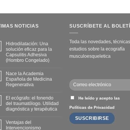
IMAS NOTICIAS
SUSCRÍBETE AL BOLET
Toda las novedades, técnicas
Hidrodilatación: Una
estudios sobre la ecografía
solución eficaz para la
Capsulitis Adhesiva
musculoesqueletica
(Hombro Congelado)
No
hay
Nace la Academia
comentarios
en
Española de Medicina
Hidrodilatación:
Regenerativa
Una
solución
No
eficaz
hay
para
El ecógrafo: el fonendo
He leído y acepto las
comentarios
la
en
del traumatólogo. Utilidad
Capsulitis
Nace
Políticas de Privacidad
Adhesiva
diagnóstica y terapéutica
la
(Hombro
Academia
Congelado)
No
Española
hay
de
Ventajas del
comentarios
Medicina
en
Intervencionismo
Regenerativa
El