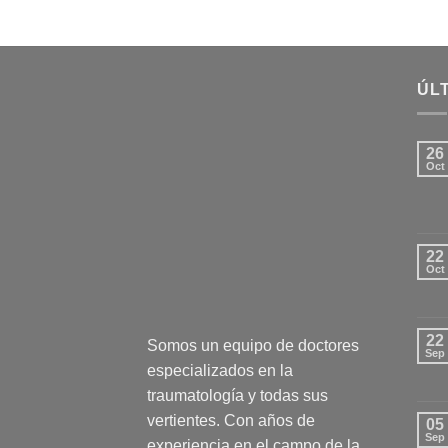
ÚLT
26
Oct
22
Oct
22
Somos un equipo de doctores
Sep
especializados en la
traumatología y todas sus
vertientes. Con años de
05
Sep
experiencia en el campo de la