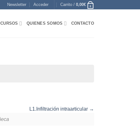
Newsletter
Acceder
Carrito /
0,00
€
0
CURSOS
QUIENES SOMOS
CONTACTO
L1.Infiltración intraarticular
ñeca