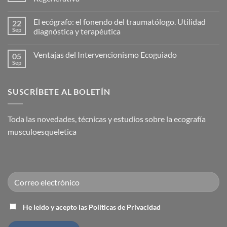
Hidrodilatación:
Una
No
solución
hay
El ecógrafo: el fonendo del traumatólogo. Utilidad
22
eficaz
comentarios
para
en
Sep
diagnóstica y terapéutica
la
Nace
Capsulitis
la
No
Adhesiva
Academia
hay
Ventajas del Intervencionismo Ecoguiado
05
(Hombro
Española
comentarios
Congelado)
de
en
Sep
No
Medicina
El
hay
Regenerativa
ecógrafo:
comentarios
el
en
fonendo
SUSCRÍBETE AL BOLETÍN
Ventajas
del
del
traumatólogo.
Intervencionismo
Utilidad
Ecoguiado
diagnóstica
Toda las novedades, técnicas y estudios sobre la ecografía
y
terapéutica
musculoesqueletica
He leído y acepto las Políticas de Privacidad