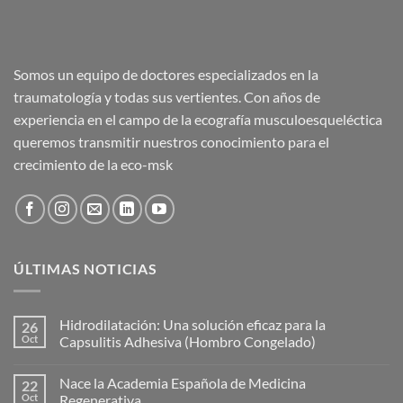
Somos un equipo de doctores especializados en la
traumatología y todas sus vertientes. Con años de
experiencia en el campo de la ecografía musculoesqueléctica
queremos transmitir nuestros conocimiento para el
crecimiento de la eco-msk
ÚLTIMAS NOTICIAS
Hidrodilatación: Una solución eficaz para la
26
Oct
Capsulitis Adhesiva (Hombro Congelado)
No
hay
Nace la Academia Española de Medicina
22
comentarios
en
Oct
Regenerativa