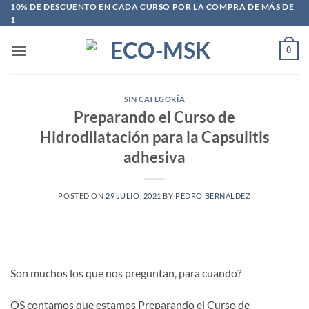
Saltar
10% DE DESCUENTO EN CADA CURSO POR LA COMPRA DE MÁS DE
1
al
contenido
0
SIN CATEGORÍA
Preparando el Curso de
Hidrodilatación para la Capsulitis
adhesiva
POSTED ON
29 JULIO, 2021
BY
PEDRO BERNALDEZ
Son muchos los que nos preguntan, para cuando?
OS contamos que estamos Preparando el Curso de