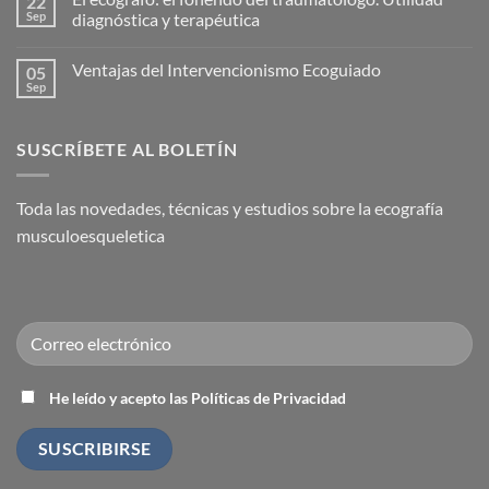
22
para
en
Sep
diagnóstica y terapéutica
la
Nace
Capsulitis
la
No
Adhesiva
Academia
hay
Ventajas del Intervencionismo Ecoguiado
05
(Hombro
Española
comentarios
Congelado)
de
en
Sep
No
Medicina
El
hay
Regenerativa
ecógrafo:
comentarios
el
en
fonendo
SUSCRÍBETE AL BOLETÍN
Ventajas
del
del
traumatólogo.
Intervencionismo
Utilidad
Ecoguiado
diagnóstica
Toda las novedades, técnicas y estudios sobre la ecografía
y
terapéutica
musculoesqueletica
He leído y acepto las Políticas de Privacidad