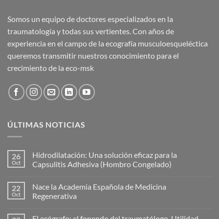
Somos un equipo de doctores especializados en la
traumatología y todas sus vertientes. Con años de
experiencia en el campo de la ecografía musculoesqueléctica
queremos transmitir nuestros conocimiento para el
crecimiento de la eco-msk
ÚLTIMAS NOTICIAS
Hidrodilatación: Una solución eficaz para la
26
Oct
Capsulitis Adhesiva (Hombro Congelado)
No
hay
Nace la Academia Española de Medicina
22
comentarios
en
Oct
Regenerativa
Hidrodilatación:
Una
No
solución
hay
El ecógrafo: el fonendo del traumatólogo. Utilidad
eficaz
comentarios