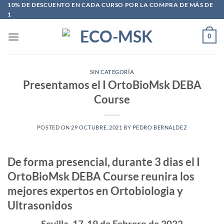
Saltar
10% DE DESCUENTO EN CADA CURSO POR LA COMPRA DE MÁS DE
1
al
contenido
0
SIN CATEGORÍA
Presentamos el I OrtoBioMsk DEBA
Course
POSTED ON
29 OCTUBRE, 2021
BY
PEDRO BERNALDEZ
De forma presencial, durante 3 dias el I
OrtoBioMsk DEBA Course
reunira los
mejores expertos en Ortobiologia y
Ultrasonidos
Sevilla, 17-19 de Febrero de 2022