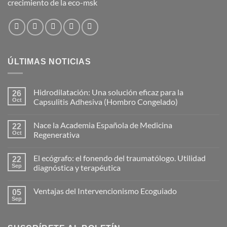
crecimiento de la eco-msk
ÚLTIMAS NOTICIAS
Hidrodilatación: Una solución eficaz para la
26
Oct
Capsulitis Adhesiva (Hombro Congelado)
No
hay
Nace la Academia Española de Medicina
22
comentarios
en
Oct
Regenerativa
Hidrodilatación:
Una
No
solución
hay
El ecógrafo: el fonendo del traumatólogo. Utilidad
eficaz
22
comentarios
para
en
Sep
diagnóstica y terapéutica
la
Nace
Capsulitis
la
No
Adhesiva
Academia
hay
Ventajas del Intervencionismo Ecoguiado
(Hombro
Española
05
comentarios
Congelado)
de
en
Sep
No
Medicina
El
hay
Regenerativa
ecógrafo:
comentarios
el
en
fonendo