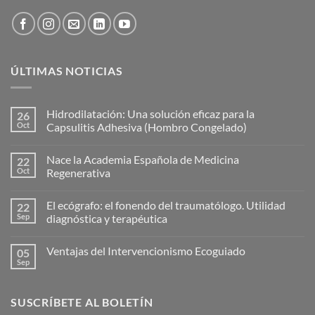
ÚLTIMAS NOTICIAS
Hidrodilatación: Una solución eficaz para la
26
Oct
Capsulitis Adhesiva (Hombro Congelado)
No
hay
Nace la Academia Española de Medicina
22
comentarios
en
Oct
Regenerativa
Hidrodilatación:
Una
No
solución
hay
El ecógrafo: el fonendo del traumatólogo. Utilidad
22
eficaz
comentarios
para
en
Sep
diagnóstica y terapéutica
la
Nace
Capsulitis
la
No
Adhesiva
Academia
hay
Ventajas del Intervencionismo Ecoguiado
05
(Hombro
Española
comentarios
Congelado)
de
en
Sep
No
Medicina
El
hay
Regenerativa
ecógrafo:
comentarios
el
en
fonendo
SUSCRÍBETE AL BOLETÍN
Ventajas
del
del
traumatólogo.