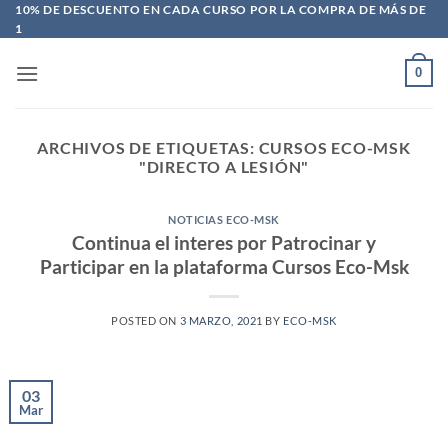
Saltar
10% DE DESCUENTO EN CADA CURSO POR LA COMPRA DE MÁS DE
1
al
contenido
0
ARCHIVOS DE ETIQUETAS:
CURSOS ECO-MSK
"DIRECTO A LESIÓN"
NOTICIAS ECO-MSK
Continua el interes por Patrocinar y
Participar en la plataforma Cursos Eco-Msk
POSTED ON
3 MARZO, 2021
BY
ECO-MSK
03
Mar