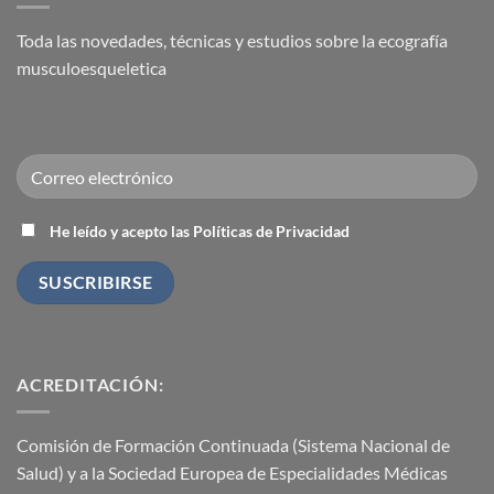
Intervencionismo
Utilidad
Ecoguiado
diagnóstica
Toda las novedades, técnicas y estudios sobre la ecografía
y
terapéutica
musculoesqueletica
He leído y acepto las Políticas de Privacidad
ACREDITACIÓN:
Comisión de Formación Continuada (Sistema Nacional de
Salud) y a la Sociedad Europea de Especialidades Médicas