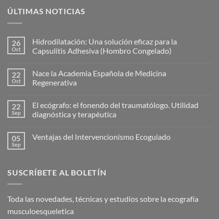
ÚLTIMAS NOTICIAS
Hidrodilatación: Una solución eficaz para la
26
Oct
Capsulitis Adhesiva (Hombro Congelado)
No
hay
Nace la Academia Española de Medicina
22
comentarios
en
Oct
Regenerativa
Hidrodilatación:
Una
No
solución
hay
El ecógrafo: el fonendo del traumatólogo. Utilidad
22
eficaz
comentarios
para
en
Sep
diagnóstica y terapéutica
la
Nace
Capsulitis
la
No
Adhesiva
Academia
hay
Ventajas del Intervencionismo Ecoguiado
05
(Hombro
Española
comentarios
Congelado)
de
en
Sep
No
Medicina
El
hay
Regenerativa
ecógrafo:
comentarios
el
en
fonendo
SUSCRÍBETE AL BOLETÍN
Ventajas
del
del
traumatólogo.
Intervencionismo
Utilidad
Ecoguiado
diagnóstica
Toda las novedades, técnicas y estudios sobre la ecografía
y
terapéutica
musculoesqueletica