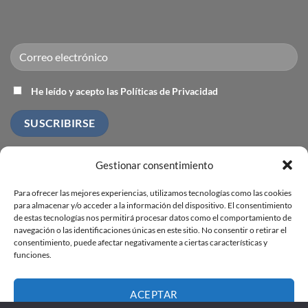
He leído y acepto las Políticas de Privacidad
Gestionar consentimiento
ACREDITACIÓN:
Para ofrecer las mejores experiencias, utilizamos tecnologías como las cookies
para almacenar y/o acceder a la información del dispositivo. El consentimiento
de estas tecnologías nos permitirá procesar datos como el comportamiento de
Comisión de Formación Continuada (Sistema Nacional de
navegación o las identificaciones únicas en este sitio. No consentir o retirar el
Salud) y a la Sociedad Europea de Especialidades Médicas
consentimiento, puede afectar negativamente a ciertas características y
funciones.
ACEPTAR