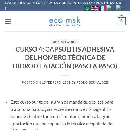
Saltar
10% DE DESCUENTO EN CADA CURSO POR LA COMPRA DE MÁS DE
1
al
contenido
0
SIN CATEGORÍA
CURSO 4: CAPSULITIS ADHESIVA
DEL HOMBRO TÉCNICA DE
HIDRODILATACIÓN (PASO A PASO)
POSTED ON
15 FEBRERO, 2021
BY
PEDRO BERNALDEZ
Este curso surge de la gran demanda que existe para
tratar una patología frecuente como es la capsulitis
adhesiva (sobre todo en el hombro) unido a la gran
aportación que ha supuesto la técnica ecoguiada de