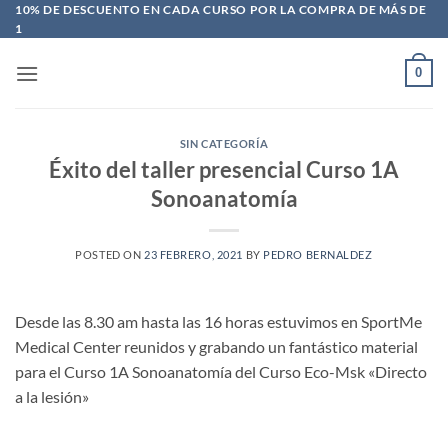
Saltar
10% DE DESCUENTO EN CADA CURSO POR LA COMPRA DE MÁS DE
1
al
contenido
0
SIN CATEGORÍA
Éxito del taller presencial Curso 1A
Sonoanatomía
POSTED ON
23 FEBRERO, 2021
BY
PEDRO BERNALDEZ
Desde las 8.30 am hasta las 16 horas estuvimos en SportMe
Medical Center reunidos y grabando un fantástico material
para el Curso 1A Sonoanatomía del Curso Eco-Msk «Directo
a la lesión»