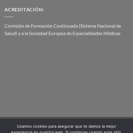
ACREDITACIÓN:
Comisión de Formación Continuada (Sistema Nacional de
Salud) y a la Sociedad Europea de Especialidades Médicas
Usamos cookies para asegurar que te damos la mejor
Visa
Stripe
MasterCard
experiencia en nuestra web. Si continúas usando este sitio,