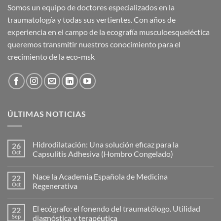
Somos un equipo de doctores especializados en la
traumatología y todas sus vertientes. Con años de
experiencia en el campo de la ecografía musculoesqueléctica
queremos transmitir nuestros conocimiento para el
crecimiento de la eco-msk
ÚLTIMAS NOTICIAS
Hidrodilatación: Una solución eficaz para la
26
Oct
Capsulitis Adhesiva (Hombro Congelado)
No
hay
Nace la Academia Española de Medicina
22
comentarios
en
Oct
Regenerativa
Hidrodilatación:
Una
No
solución
hay
El ecógrafo: el fonendo del traumatólogo. Utilidad
22
eficaz
comentarios
para
en
Sep
diagnóstica y terapéutica