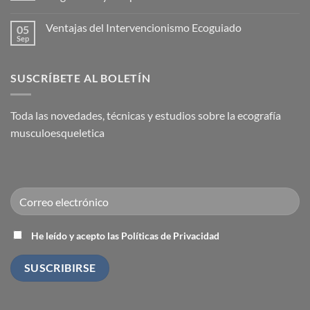
la
Nace
Capsulitis
la
No
Adhesiva
Academia
hay
Ventajas del Intervencionismo Ecoguiado
05
(Hombro
Española
comentarios
Congelado)
de
en
Sep
No
Medicina
El
hay
Regenerativa
ecógrafo:
comentarios
el
en
fonendo
SUSCRÍBETE AL BOLETÍN
Ventajas
del
del
traumatólogo.
Intervencionismo
Utilidad
Ecoguiado
diagnóstica
Toda las novedades, técnicas y estudios sobre la ecografía
y
terapéutica
musculoesqueletica
He leído y acepto las Políticas de Privacidad