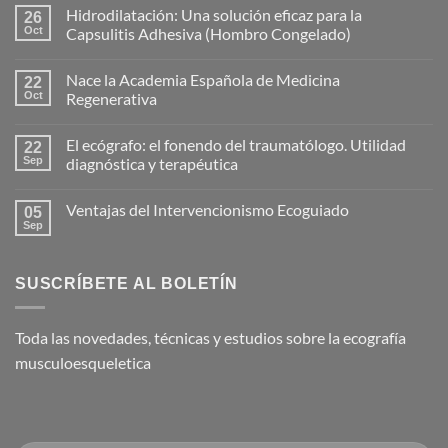
Hidrodilatación: Una solución eficaz para la
26
Oct
Capsulitis Adhesiva (Hombro Congelado)
No
hay
Nace la Academia Española de Medicina
22
comentarios
en
Oct
Regenerativa
Hidrodilatación:
Una
No
solución
hay
El ecógrafo: el fonendo del traumatólogo. Utilidad
eficaz
22
comentarios
para
en
Sep
diagnóstica y terapéutica
la
Nace
Capsulitis
la
No
Adhesiva
Academia
hay
Ventajas del Intervencionismo Ecoguiado
(Hombro
Española
05
comentarios
Congelado)
de
en
Sep
No
Medicina
El
hay
Regenerativa
ecógrafo:
comentarios
el
en
fonendo
SUSCRÍBETE AL BOLETÍN
Ventajas
del
del
traumatólogo.
Intervencionismo
Utilidad
Ecoguiado
diagnóstica
Toda las novedades, técnicas y estudios sobre la ecografía
y
terapéutica
musculoesqueletica