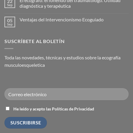
El ecógrafo: el fonendo del traumatólogo. Utilidad
22
eficaz
comentarios
para
en
Sep
diagnóstica y terapéutica
la
Nace
Capsulitis
la
No
Adhesiva
Academia
hay
Ventajas del Intervencionismo Ecoguiado
05
(Hombro
Española
comentarios
Congelado)
de
en
Sep
No
Medicina
El
hay
Regenerativa
ecógrafo:
comentarios
el
en
fonendo
SUSCRÍBETE AL BOLETÍN
Ventajas
del
del
traumatólogo.
Intervencionismo
Utilidad
Ecoguiado
diagnóstica
Toda las novedades, técnicas y estudios sobre la ecografía
y
terapéutica
musculoesqueletica
He leído y acepto las Políticas de Privacidad