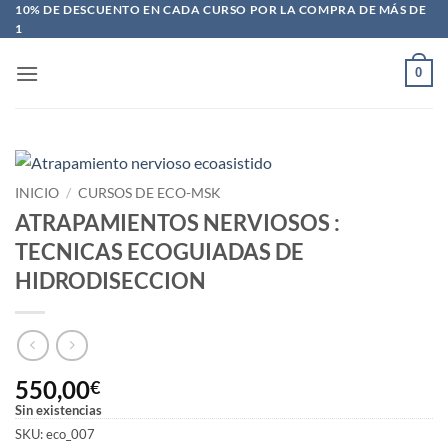
Saltar
10% DE DESCUENTO EN CADA CURSO POR LA COMPRA DE MÁS DE
1
al
contenido
0
INICIO
/
CURSOS DE ECO-MSK
ATRAPAMIENTOS NERVIOSOS :
TECNICAS ECOGUIADAS DE
HIDRODISECCION
550,00
€
Sin existencias
SKU:
eco_007