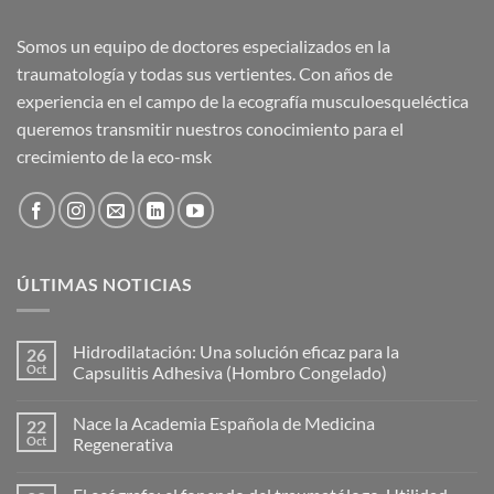
Somos un equipo de doctores especializados en la
traumatología y todas sus vertientes. Con años de
experiencia en el campo de la ecografía musculoesqueléctica
queremos transmitir nuestros conocimiento para el
crecimiento de la eco-msk
ÚLTIMAS NOTICIAS
Hidrodilatación: Una solución eficaz para la
26
Oct
Capsulitis Adhesiva (Hombro Congelado)
No
hay
Nace la Academia Española de Medicina
22
comentarios
en
Oct
Regenerativa
Hidrodilatación:
Una
No
solución
hay