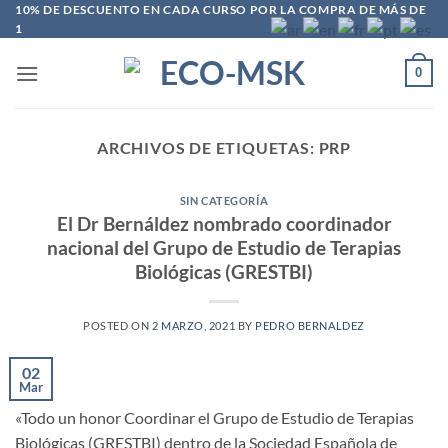
Saltar
10% DE DESCUENTO EN CADA CURSO POR LA COMPRA DE MÁS DE
1
al
contenido
0
ARCHIVOS DE ETIQUETAS:
PRP
SIN CATEGORÍA
El Dr Bernáldez nombrado coordinador
nacional del Grupo de Estudio de Terapias
Biológicas (GRESTBI)
POSTED ON
2 MARZO, 2021
BY
PEDRO BERNALDEZ
02
Mar
«Todo un honor Coordinar el Grupo de Estudio de Terapias
Biológicas (GRESTBI) dentro de la Sociedad Española de