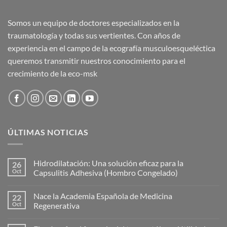
Somos un equipo de doctores especializados en la
traumatología y todas sus vertientes. Con años de
experiencia en el campo de la ecografía musculoesqueléctica
queremos transmitir nuestros conocimiento para el
crecimiento de la eco-msk
ÚLTIMAS NOTICIAS
Hidrodilatación: Una solución eficaz para la
26
Oct
Capsulitis Adhesiva (Hombro Congelado)
No
hay
Nace la Academia Española de Medicina
22
comentarios
en
Oct
Regenerativa
Hidrodilatación:
Una
No
solución
hay