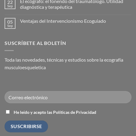
El ecógrafo: el fonendo del traumatólogo. Utilidad
22
eficaz
comentarios
para
en
Sep
diagnóstica y terapéutica
la
Nace
Capsulitis
la
No
Adhesiva
Academia
hay
Ventajas del Intervencionismo Ecoguiado
05
(Hombro
Española
comentarios
Congelado)
de
en
Sep
No
Medicina
El
hay
Regenerativa
ecógrafo:
comentarios
el
en
fonendo
SUSCRÍBETE AL BOLETÍN
Ventajas
del
del
traumatólogo.
Intervencionismo
Utilidad
Ecoguiado
diagnóstica
Toda las novedades, técnicas y estudios sobre la ecografía
y
terapéutica
musculoesqueletica
He leído y acepto las Políticas de Privacidad