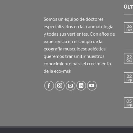
ÚLT
Somos un equipo de doctores
26
especializados en la traumatología
Oct
y todas sus vertientes. Con años de
experiencia en el campo de la
ecografía musculoesqueléctica
queremos transmitir nuestros
22
Oct
conocimiento para el crecimiento
de la eco-msk
22
Sep
05
Sep
Aviso legal