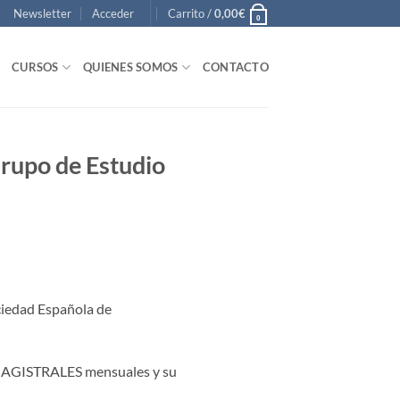
Newsletter
Acceder
Carrito /
0,00
€
0
CURSOS
QUIENES SOMOS
CONTACTO
rupo de Estudio
ciedad Española de
S MAGISTRALES mensuales y su