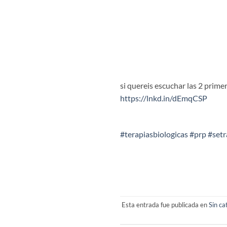
si quereis escuchar las 2 prime
https://lnkd.in/dEmqCSP
#terapiasbiologicas
#prp
#set
Esta entrada fue publicada en
Sin ca