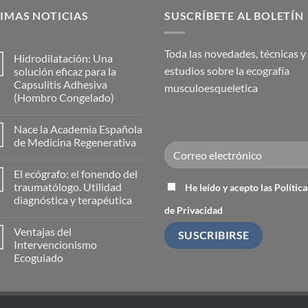
IMAS NOTICIAS
SUSCRÍBETE AL BOLETÍN
Toda las novedades, técnicas y
Hidrodilatación: Una
estudios sobre la ecografía
solución eficaz para la
Capsulitis Adhesiva
musculoesqueletica
(Hombro Congelado)
No
hay
Nace la Academia Española
comentarios
en
de Medicina Regenerativa
Hidrodilatación:
Una
No
solución
hay
El ecógrafo: el fonendo del
eficaz
comentarios
para
en
traumatólogo. Utilidad
He leído y acepto las Política
la
Nace
diagnóstica y terapéutica
Capsulitis
la
de Privacidad
Adhesiva
Academia
No
(Hombro
Española
hay
Congelado)
de
Ventajas del
comentarios
Medicina
en
Intervencionismo
Regenerativa
El
Ecoguiado
ecógrafo:
el
No
fonendo
hay
del
comentarios
traumatólogo.
en
Utilidad
Ventajas