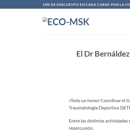
Saltar
10% DE DESCUENTO EN CADA CURSO POR LA C
al
contenido
El Dr Bernálde
«Todo un honor Coordinar el G
Traumatología Deportiva (SETR
Entre las distintas activida
repercusión.