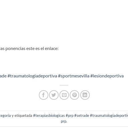
ras ponencias este es el enlace:
rade
#traumatologiadeportiva
#sportmesevilla
#lesiondeportiva
tegoría
y etiquetada
#terapiasbiologicas #prp #setrade #traumatologiadeporti
prp
.