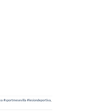
va #sportmesevilla #lesiondeportiva
,